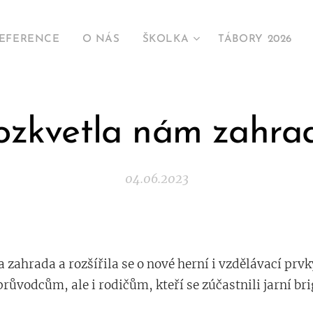
EFERENCE
O NÁS
ŠKOLKA
TÁBORY 2026
ozkvetla nám zahra
04.06.2023
zahrada a rozšířila se o nové herní i vzdělávací prvky
ůvodcům, ale i rodičům, kteří se zúčastnili jarní bri