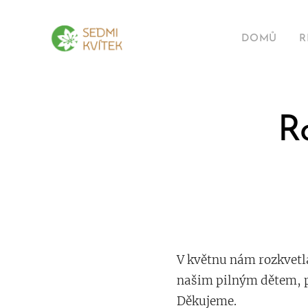
DOMŮ
R
R
V květnu nám rozkvetla 
našim pilným dětem, pr
Děkujeme.