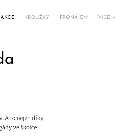
AKCE
KROUŽKY
PRONÁJEM
VÍCE
da
. A to nejen díky
gády ve školce.