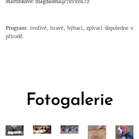
Martínkové: magdalena@
7kvitek.cz
Program:
tvořivé, hravé, hýbací, zpívací dopoledne v
přírodě.
Fotogalerie