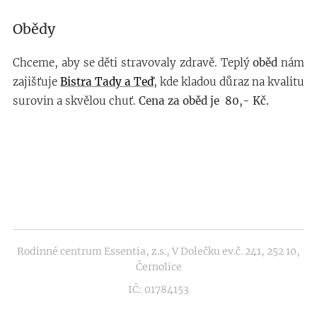
Obědy
Chceme, aby se děti stravovaly zdravě. Teplý
oběd
nám
zajišťuje
Bistra Tady a Teď
, kde kladou důraz na kvalitu
surovin a skvělou chuť.
Cena za oběd je 80,- Kč.
Rodinné centrum Essentia, z.s., V Dolečku ev.č. 241, 252 10,
Černolice
IČ: 01784153